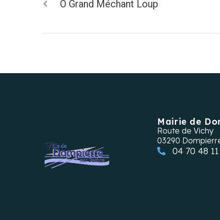
Ô Grand Méchant Loup
Mairie de Do
Route de Vichy
03290 Dompierr
04 70 48 11