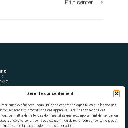
Fit’n center
ure
 :
7h30
dompierre03.fr
Gérer le consentement
es meilleures expériences, nous utilisons des technologies telles que les cookies
et/ou accéder aux informations des appareils. Le fait de consentir à ces
 nous permettra de traiter des données telles que le comportement de navigation
ques sur ce site. Le fait de ne pas consentir ou de retirer son consentement peut
t négatif sur certaines caractéristiques et fonctions.