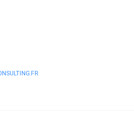
ACCUEIL
VIE MUNICIPALE
VIE Q
NSULTING.FR