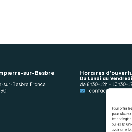
mpierre-sur-Besbre
Horaires d'ouvert
Du Lundi au Vendredi
e-sur-Besbre
France
de 8h30-12h – 13h30-1
 30
contact@mairie-
Pour offrir l
pour stocker 
technologies
ou les ID uni
avoir un effe